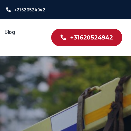
+31620524942
Blog
+31620524942