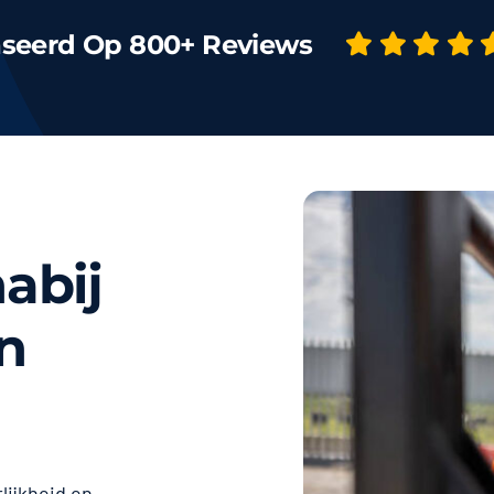
seerd Op 800+ Reviews
abij
n
lijkheid en