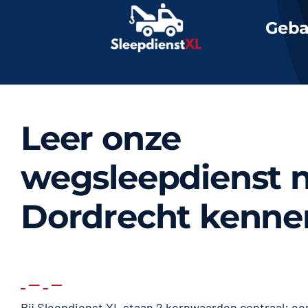
Geba
Leer onze
wegsleepdienst n
Dordrecht kenne
Bij Sleepdienst XL staan 2 kernwaarden centraal: eer