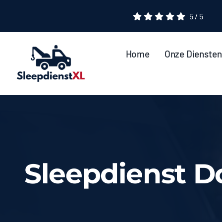
Ga
5
/
5
naar
inhoud
Home
Onze Diensten
Sleepdienst D