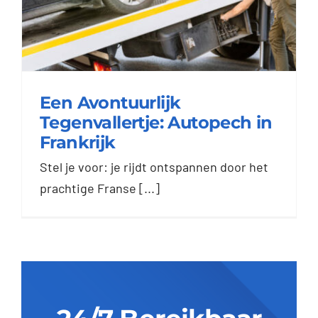
Een Avontuurlijk
Tegenvallertje: Autopech in
Een Avontuurlijk
Frankrijk
Tegenvallertje:
Stel je voor: je rijdt ontspannen door het
Autopech in Frankrijk
prachtige Franse [...]
Blog