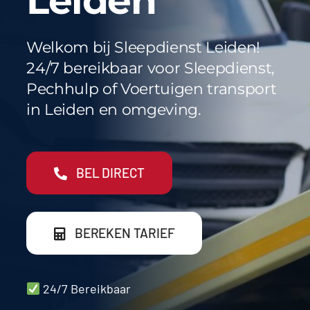
Leiden
Werkgebieden
FAQ
Welkom bij Sleepdienst Leiden!
24/7 bereikbaar voor Sleepdienst,
Blog
Pechhulp of Voertuigen transport
in Leiden en omgeving.
Contact
BEL DIRECT
BEREKEN TARIEF
24/7 Bereikbaar