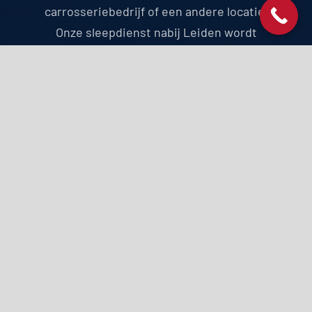
carrosseriebedrijf of een andere locatie.
Onze sleepdienst nabij Leiden wordt
aangeboden tegen transparante tarieven en
is 24 uur per dag, 7 dagen per week
beschikbaar. Bij Sleepdienst XL begrijpen we
hoe stressvol autopech kan zijn, daarom
zetten we ons in om zo snel mogelijk ter
plekke te zijn en je zorgen te verlichten.
HULP NODIG? BEL ONS!