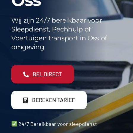
Oss
Werkgebieden
FAQ
Wij zijn 24/7 bereikbaar voor
Sleepdienst, Pechhulp of
Blog
Voertuigen transport in Oss of
omgeving.
Contact
BEL DIRECT
BEREKEN TARIEF
24/7 Bereikbaar voor sleepdienst