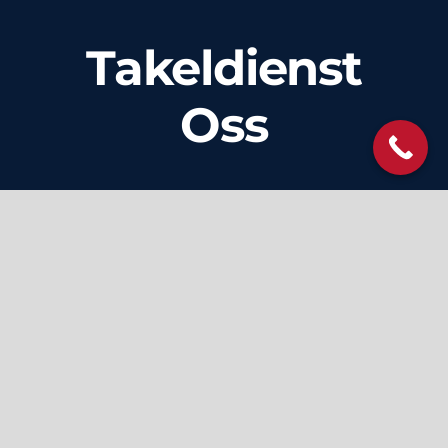
Takeldienst
Oss
Takeldienst Oss biedt betrouwbare en
professionele diensten voor het
transporteren van voertuigen in de regio
Oss en daarbuiten. Met een toegewijd team
van ervaren en deskundige chauffeurs, is
Takeldienst Oss in staat om voertuigen van
elke grootte en type veilig en efficiënt te
transporteren. Of je nu pech hebt onderweg
of je voertuig moet worden verplaatst naar