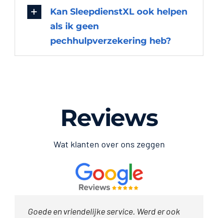
Kan SleepdienstXL ook helpen
als ik geen
pechhulpverzekering heb?
Reviews
Wat klanten over ons zeggen
Afgelopen woensdagavond afgesleept, zeer
Goede en vriendelijke service. Werd er ook
Ik had mijn auto in de modder gereden en
Aardige mensen, goede communicatie en
Mijn auto startte niet en is netjes optijd
Vannacht had ik accupech, direct gebelt en