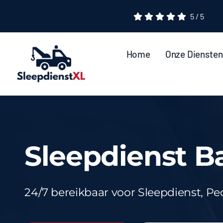
Ga
5
/
5
naar
inhoud
Home
Onze Diensten
Sleepdienst B
24/7 bereikbaar voor Sleepdienst, P