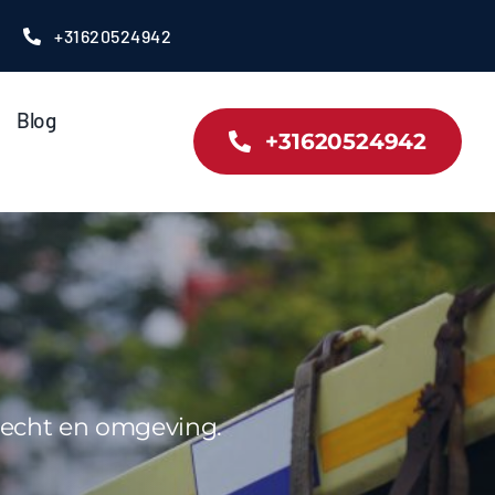
+31620524942
Blog
+31620524942
drecht en omgeving.