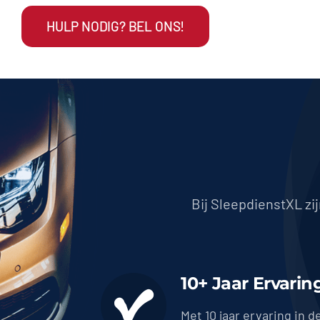
HULP NODIG? BEL ONS!
Bij SleepdienstXL zi
10+ Jaar Ervarin
Met 10 jaar ervaring in d