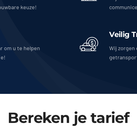
ouwbare keuze!
communicer
Veilig 
ar om u te helpen
Wij zorgen 
ie!
getranspor
Bereken je tarief