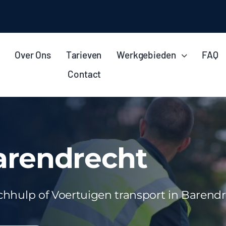
Over Ons
Tarieven
Werkgebieden
FAQ
Contact
arendrecht
echhulp of Voertuigen transport in Baren