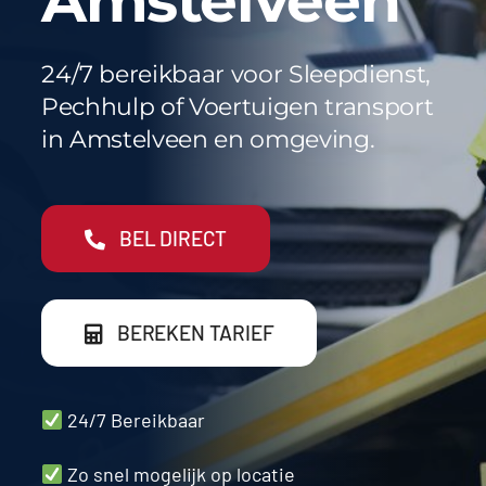
Amstelveen
Werkgebieden
FAQ
24/7 bereikbaar voor Sleepdienst,
Pechhulp of Voertuigen transport
Blog
in Amstelveen en omgeving.
Contact
BEL DIRECT
BEREKEN TARIEF
24/7 Bereikbaar
Zo snel mogelijk op locatie