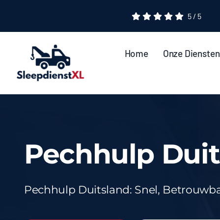
Ga
5
/
5
naar
inhoud
Home
Onze Diensten
Pechhulp Duit
Pechhulp Duitsland: Snel, Betrouwbaa