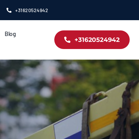
+31620524942
Blog
+31620524942