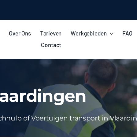
Over Ons
Tarieven
Werkgebieden
FAQ
Contact
laardingen
echhulp of Voertuigen transport in Vlaard