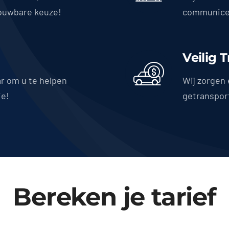
ouwbare keuze!
communicer
Veilig 
ar om u te helpen
Wij zorgen 
ie!
getranspor
Bereken je tarief