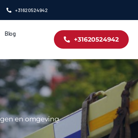
+31620524942
Blog
+31620524942
ingen en omgeving.