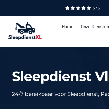
Ga
5
/
5
naar
inhoud
Home
Onze Diensten
Sleepdienst V
24/7 bereikbaar voor Sleepdienst, P