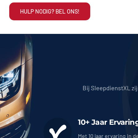
HULP NODIG? BEL ONS!
Bij SleepdienstXL zi
10+ Jaar Ervarin
Met 10 jaar ervaring in d