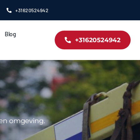
+31620524942
Blog
+31620524942
k en omgeving.