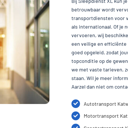
Bij Sleepdienst XL kun j
betrouwbaar wordt vervoe
transportdiensten voor v
als internationaal. Of je
vervoeren, wij beschikke
een veilige en efficiënte
goed opgeleid, zodat jouw
topconditie op de gewens
we met vaste tarieven, 
staan. Wil je meer infor
Aarzel dan niet om cont
Autotransport Katw
Motortransport Kat
Scootertransport K