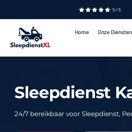
Ga
5
/
5
naar
inhoud
Home
Onze Diensten
Sleepdienst K
24/7 bereikbaar voor Sleepdienst, Pe