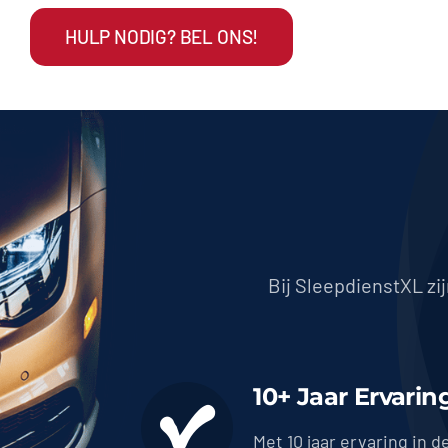
HULP NODIG? BEL ONS!
Bij SleepdienstXL zi
10+ Jaar Ervarin
Met 10 jaar ervaring in d