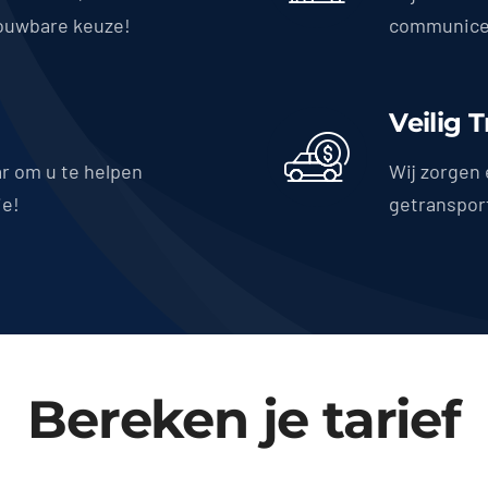
ouwbare keuze!
communicer
Veilig 
ar om u te helpen
Wij zorgen 
ie!
getranspor
Bereken je tarief