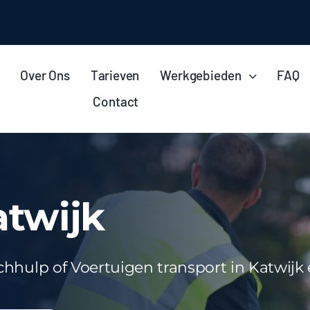
Over Ons
Tarieven
Werkgebieden
FAQ
Contact
atwijk
chhulp of Voertuigen transport in Katwij