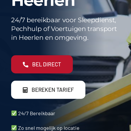
Heerlen
Werkgebieden
FAQ
24/7 bereikbaar voor Sleepdienst,
Pechhulp of Voertuigen transport
Blog
in Heerlen en omgeving.
Contact
BEL DIRECT
BEREKEN TARIEF
24/7 Bereikbaar
Zo snel mogelijk op locatie