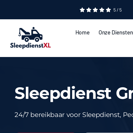
Ga
5
/
5
naar
inhoud
Home
Onze Diensten
Sleepdienst G
24/7 bereikbaar voor Sleepdienst, P