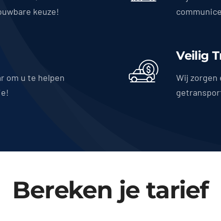
ouwbare keuze!
communicer
Veilig 
ar om u te helpen
Wij zorgen 
ie!
getranspor
Bereken je tarief