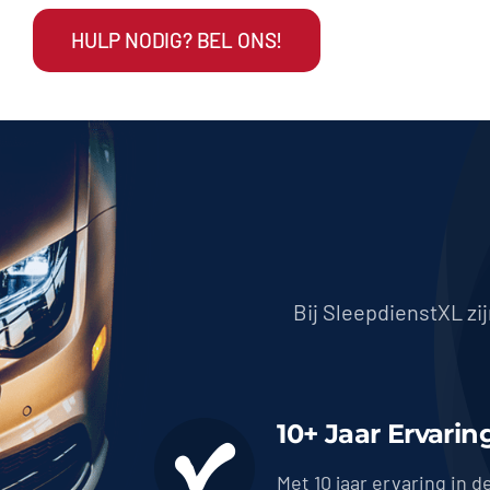
HULP NODIG? BEL ONS!
Bij SleepdienstXL zi
10+ Jaar Ervarin
Met 10 jaar ervaring in d