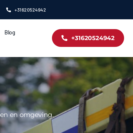
+31620524942
Blog
+31620524942
ngen en omgeving.