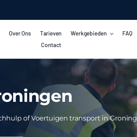
Over Ons
Tarieven
Werkgebieden
FAQ
Contact
roningen
echhulp of Voertuigen transport in Groni