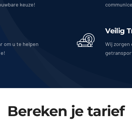
ouwbare keuze!
communicer
Veilig 
ar om u te helpen
Wij zorgen 
ie!
getranspor
Bereken je tarief