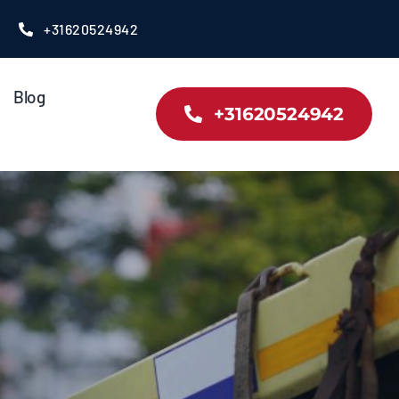
+31620524942
Blog
+31620524942