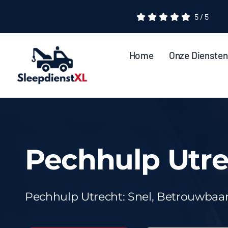
Ga
5
/
5
naar
inhoud
Home
Onze Diensten
Pechhulp Utre
Pechhulp Utrecht: Snel, Betrouwbaar 