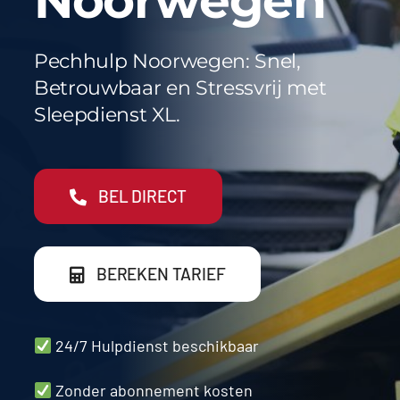
Noorwegen
Werkgebieden
FAQ
Pechhulp Noorwegen: Snel,
Betrouwbaar en Stressvrij met
Blog
Sleepdienst XL.
Contact
BEL DIRECT
BEREKEN TARIEF
24/7 Hulpdienst beschikbaar
Zonder abonnement kosten