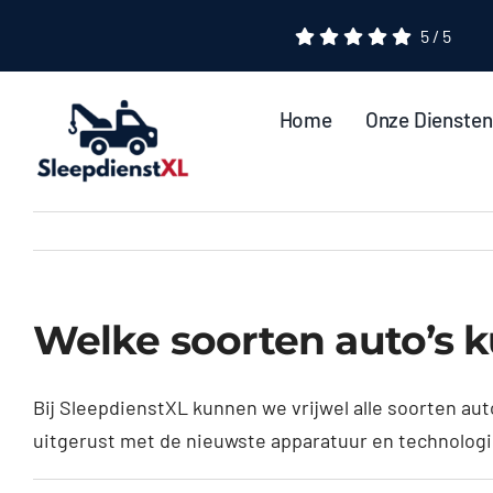
Ga
5
/
5
naar
inhoud
Home
Onze Diensten
Welke soorten auto’s k
Bij SleepdienstXL kunnen we vrijwel alle soorten a
uitgerust met de nieuwste apparatuur en technologie