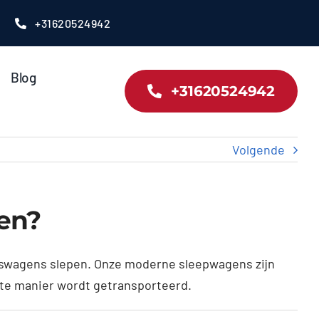
+31620524942
Blog
+31620524942
Volgende
len?
jfswagens slepen. Onze moderne sleepwagens zijn
iste manier wordt getransporteerd.