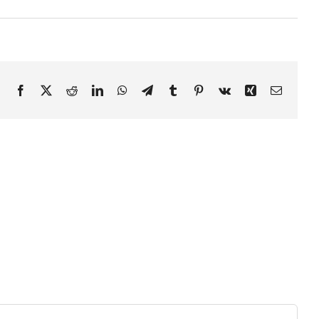
Facebook
X
Reddit
LinkedIn
WhatsApp
Telegram
Tumblr
Pinterest
Vk
Xing
E-
mail