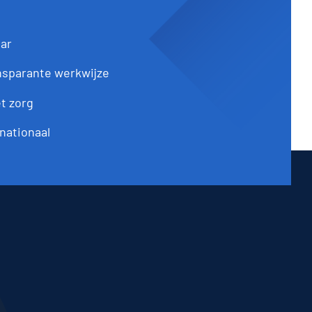
aar
ansparante werkwijze
et zorg
rnationaal