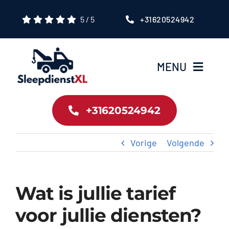
Ga
5
/
5
+31620524942
naar
inhoud
MENU
Home
+31620524942
Onze Diensten
Vorige
Volgende
Over Ons
Wat is jullie tarief
Tarieven
voor jullie diensten?