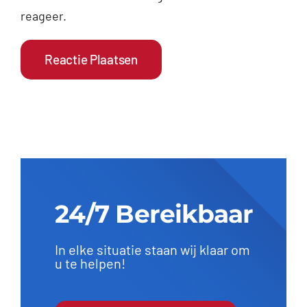
reageer.
24/7 Bereikbaar
In elke situatie staan wij klaar om
u te helpen!