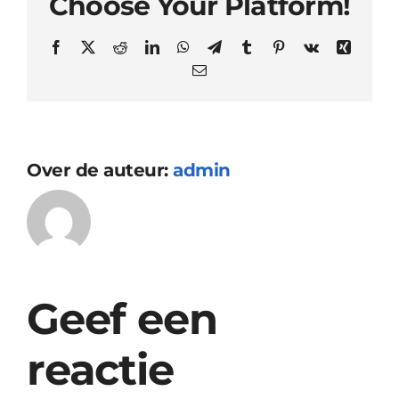
Choose Your Platform!
Facebook
X
Reddit
LinkedIn
WhatsApp
Telegram
Tumblr
Pinterest
Vk
Xing
E-
mail
Over de auteur:
admin
Geef een
reactie