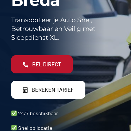
Breda
Werkgebieden
FAQ
Transporteer je Auto Snel,
Betrouwbaar en Veilig met
Blog
Sleepdienst XL.
Contact
BEL DIRECT
BEREKEN TARIEF
24/7 beschikbaar
Snel op locatie